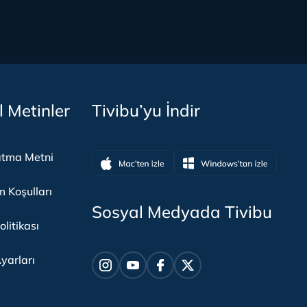
l Metinler
Tivibu’yu İndir
atma Metni
m Koşulları
Sosyal Medyada Tivibu
olitikası
yarları