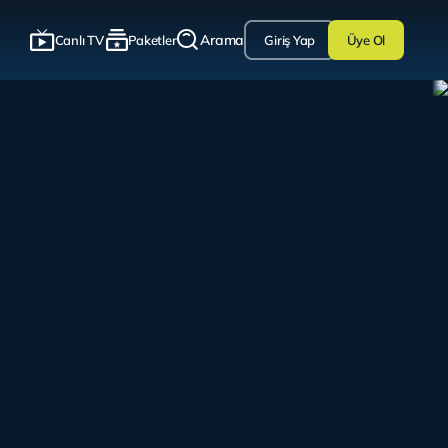
Arama
Canlı TV
Paketler
Giriş Yap
Üye Ol