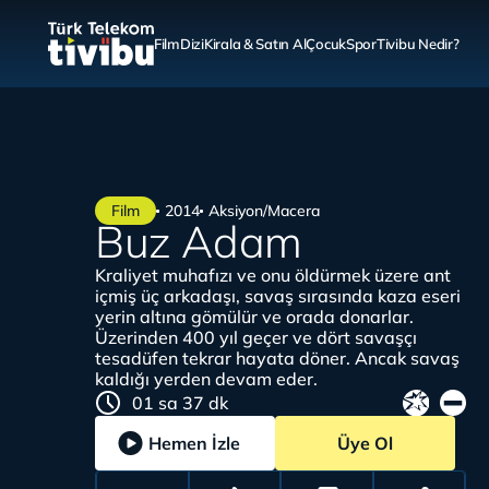
Film
Dizi
Kirala & Satın Al
Çocuk
Spor
Tivibu Nedir?
Film
2014
Aksiyon/Macera
Buz Adam
Kraliyet muhafızı ve onu öldürmek üzere ant
içmiş üç arkadaşı, savaş sırasında kaza eseri
yerin altına gömülür ve orada donarlar.
Üzerinden 400 yıl geçer ve dört savaşçı
tesadüfen tekrar hayata döner. Ancak savaş
kaldığı yerden devam eder.
01 sa 37 dk
Hemen İzle
Üye Ol