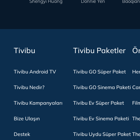
Shengyi Huang
Donnie Yen
Baoqia
Tivibu
Tivibu Paketler
Ön
Tivibu Android TV
Tivibu GO Süper Paket
Her
Tivibu Nedir?
Tivibu GO Sinema Paketi
Can
Tivibu Kampanyaları
Tivibu Ev Süper Paket
Fil
Bize Ulaşın
Tivibu Ev Sinema Paketi
The
Destek
Tivibu Uydu Süper Paket
The