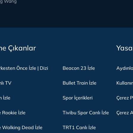
ng Wang
e Çıkanlar
Yasa
kesten Önce İzle | Dizi
Beacon 23 İzle
Aydınl
lı TV
Bullet Train İzle
Kullanı
m İzle
Spor İçerikleri
Çerez P
 Rookie İzle
Tivibu Spor Canlı İzle
Çerez A
 Walking Dead İzle
TRT1 Canlı İzle