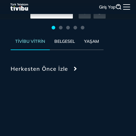
Giriş Yap
Hemen İzle
Hemen İzle
Hemen İzle
Hemen İzle
Hemen İzle
TIVIBU VITRIN
BELGESEL
YAŞAM
Herkesten Önce İzle