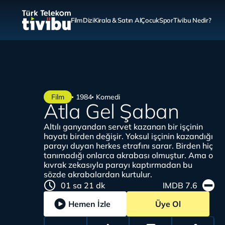
Film
Dizi
Kirala & Satın Al
Çocuk
Spor
Tivibu Nedir?
Film
1984
Komedi
Atla Gel Şaban
Altılı ganyandan servet kazanan bir işçinin
hayatı birden değişir. Yoksul işçinin kazandığı
parayı duyan herkes etrafını sarar. Birden hiç
tanımadığı onlarca akrabası olmuştur. Ama o
kıvrak zekasıyla parayı kaptırmadan bu
sözde akrabalardan kurtulur.
01 sa 21 dk
IMDB 7.6
Hemen İzle
Üye Ol