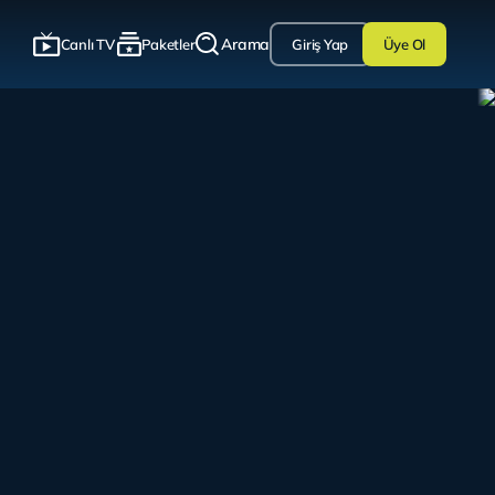
Arama
Canlı TV
Paketler
Giriş Yap
Üye Ol