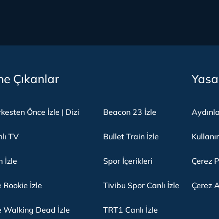
e Çıkanlar
Yasa
kesten Önce İzle | Dizi
Beacon 23 İzle
Aydınl
lı TV
Bullet Train İzle
Kullanı
m İzle
Spor İçerikleri
Çerez P
 Rookie İzle
Tivibu Spor Canlı İzle
Çerez A
 Walking Dead İzle
TRT1 Canlı İzle