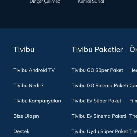
Dinçer Çekmez
Kemal Sunal
Tivibu
Tivibu Paketler
Ön
Tivibu Android TV
Tivibu GO Süper Paket
Her
Tivibu Nedir?
Tivibu GO Sinema Paketi
Can
Tivibu Kampanyaları
Tivibu Ev Süper Paket
Fil
Bize Ulaşın
Tivibu Ev Sinema Paketi
The
Destek
Tivibu Uydu Süper Paket
The