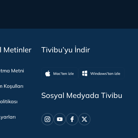
l Metinler
Tivibu’yu İndir
atma Metni
m Koşulları
Sosyal Medyada Tivibu
olitikası
yarları