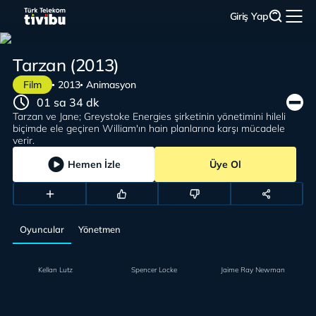
Giriş Yap
Tarzan (2013)
Film
2013
Animasyon
01 sa 34 dk
Tarzan ve Jane; Greystoke Energies şirketinin yönetimini hileli
biçimde ele geçiren William'ın hain planlarına karşı mücadele
verir.
Hemen İzle
Üye Ol
Oyuncular
Yönetmen
Kellan Lutz
Spencer Locke
Jaime Ray Newman