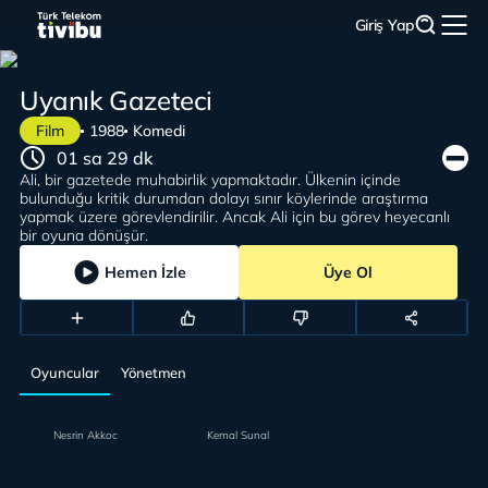
Giriş Yap
Uyanık Gazeteci
Film
1988
Komedi
01 sa 29 dk
Ali, bir gazetede muhabirlik yapmaktadır. Ülkenin içinde
bulunduğu kritik durumdan dolayı sınır köylerinde araştırma
yapmak üzere görevlendirilir. Ancak Ali için bu görev heyecanlı
bir oyuna dönüşür.
Hemen İzle
Üye Ol
Oyuncular
Yönetmen
Nesrin Akkoc
Kemal Sunal