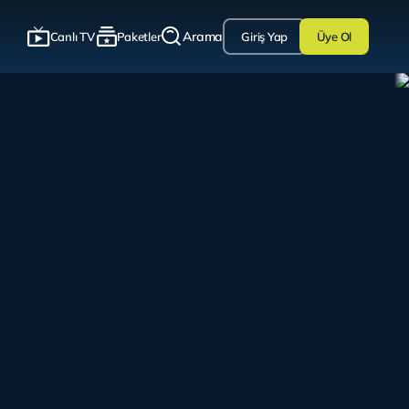
Arama
Canlı TV
Paketler
Giriş Yap
Üye Ol