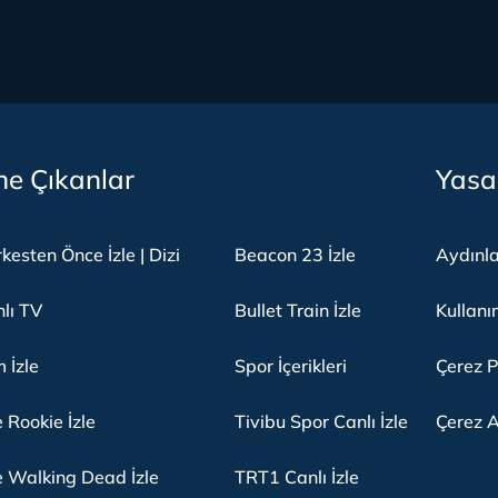
e Çıkanlar
Yasa
kesten Önce İzle | Dizi
Beacon 23 İzle
Aydınl
lı TV
Bullet Train İzle
Kullanı
m İzle
Spor İçerikleri
Çerez P
 Rookie İzle
Tivibu Spor Canlı İzle
Çerez A
 Walking Dead İzle
TRT1 Canlı İzle