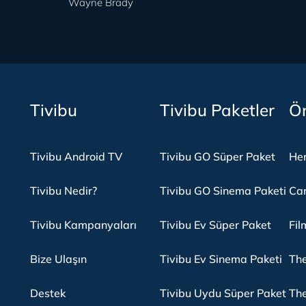
Wayne Brady
Tivibu
Tivibu Paketler
Ön
Tivibu Android TV
Tivibu GO Süper Paket
Her
Tivibu Nedir?
Tivibu GO Sinema Paketi
Can
Tivibu Kampanyaları
Tivibu Ev Süper Paket
Fil
Bize Ulaşın
Tivibu Ev Sinema Paketi
The
Destek
Tivibu Uydu Süper Paket
The