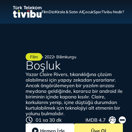
Film
Dizi
Kirala & Satın Al
Çocuk
Spor
Tivibu Nedir?
Film
2022
Bilimkurgu
Boşluk
Yazar Claire Rivers, tıkanıklığına çözüm
olabilmesi için yapay zekadan yararlanır.
Ancak öngörülemeyen bir yazılım arızası
meydana geldiğinde, kararsız bir android ile
biriminin içinde kapana kısılır. Claire,
korkularını yenip, içine düştüğü durumdan
kurtulabilmek için teknolojiyi alt etmenin bir
yolunu bulmalıdır.
01 sa 30 dk
IMDB 4.7
Hemen İzle
Üye Ol