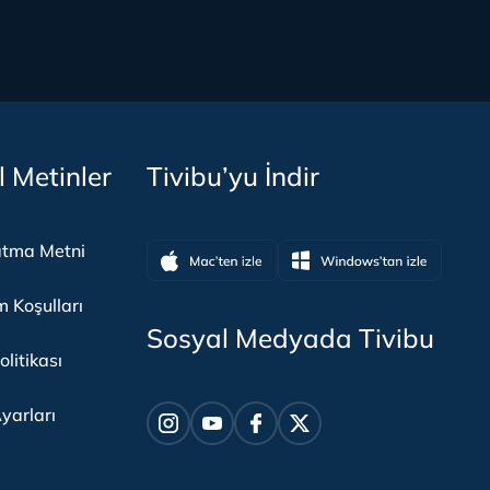
l Metinler
Tivibu’yu İndir
atma Metni
m Koşulları
Sosyal Medyada Tivibu
olitikası
yarları