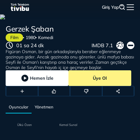
Giriş Yap
Gerzek Şaban
Film
1980
Komedi
01 sa 24 dk
IMDB 7.1
Figüran Osman, bir gün arkadaşlarıyla beraber eğlenmeye
gazinoya gider. Ancak gazinoda onu görenler, ünlü mafya babası
Seyfi ile Osman'ı karıştırıp ona haraç verirler. Zaman geçtikçe
Osman ile Seyfi'nin hayatı iç içe geçmeye başlar.
Hemen İzle
Üye Ol
Oyuncular
Yönetmen
Ülkü Özen
Kemal Sunal