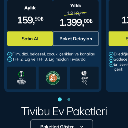
Yıllık
Aylık
1.918,
80₺
159,
1
90₺
1.399,
00₺
Aylık veya yıllık paket seçimi yapmanız gerekmektedir.
Aylık 
Satın Al
Paket Detayları
Film, dizi, belgesel, çocuk içerikleri ve kanalları
Dilediği
TFF 2. Lig ve TFF 3. Lig maçları Tivibu’da
Sadece T
En sevil
içerik
Tivibu Ev Paketleri
Paketleri Göster