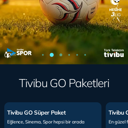
02
/
06
Tivibu GO Paketleri
Tivibu GO Süper Paket
Tivibu
Eğlence, Sinema, Spor hepsi bir arada
En güzel f