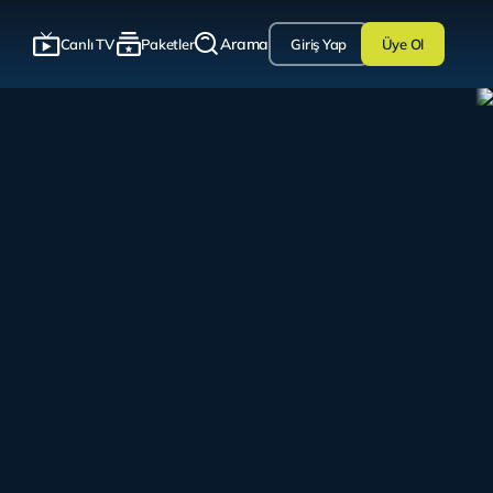
Arama
Canlı TV
Paketler
Giriş Yap
Üye Ol