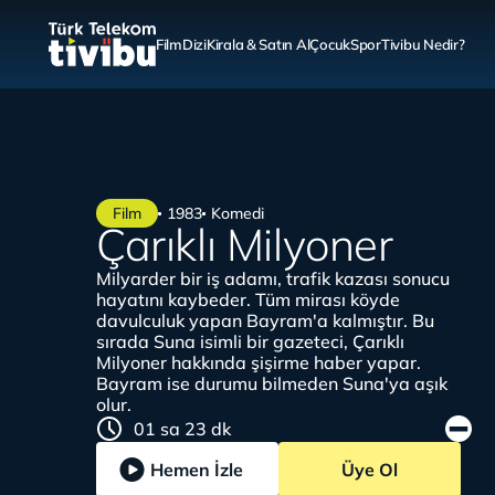
Film
Dizi
Kirala & Satın Al
Çocuk
Spor
Tivibu Nedir?
Film
1983
Komedi
Çarıklı Milyoner
Milyarder bir iş adamı, trafik kazası sonucu
hayatını kaybeder. Tüm mirası köyde
davulculuk yapan Bayram'a kalmıştır. Bu
sırada Suna isimli bir gazeteci, Çarıklı
Milyoner hakkında şişirme haber yapar.
Bayram ise durumu bilmeden Suna'ya aşık
olur.
01 sa 23 dk
Hemen İzle
Üye Ol