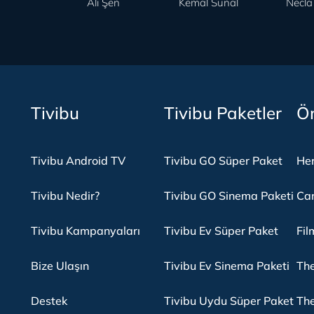
Ali Şen
Kemal Sunal
Necla
Tivibu
Tivibu Paketler
Ön
Tivibu Android TV
Tivibu GO Süper Paket
Her
Tivibu Nedir?
Tivibu GO Sinema Paketi
Can
Tivibu Kampanyaları
Tivibu Ev Süper Paket
Fil
Bize Ulaşın
Tivibu Ev Sinema Paketi
The
Destek
Tivibu Uydu Süper Paket
The