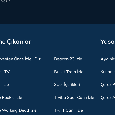
 Nazır
e Çıkanlar
Yasa
kesten Önce İzle | Dizi
Beacon 23 İzle
Aydınl
lı TV
Bullet Train İzle
Kullanı
m İzle
Spor İçerikleri
Çerez P
 Rookie İzle
Tivibu Spor Canlı İzle
Çerez A
 Walking Dead İzle
TRT1 Canlı İzle