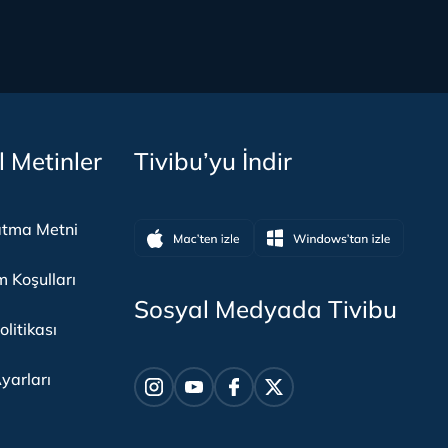
l Metinler
Tivibu’yu İndir
atma Metni
m Koşulları
Sosyal Medyada Tivibu
olitikası
yarları