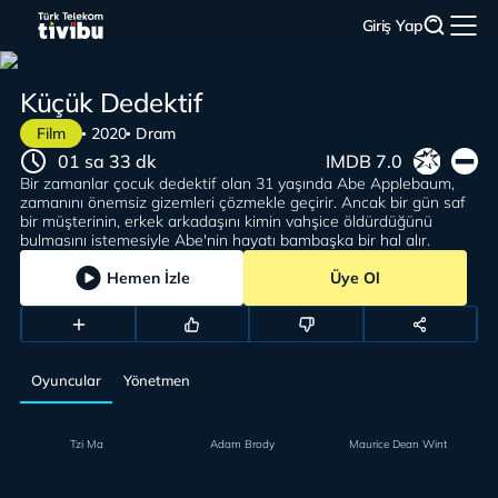
Giriş Yap
Küçük Dedektif
Film
2020
Dram
01 sa 33 dk
IMDB 7.0
Bir zamanlar çocuk dedektif olan 31 yaşında Abe Applebaum,
zamanını önemsiz gizemleri çözmekle geçirir. Ancak bir gün saf
bir müşterinin, erkek arkadaşını kimin vahşice öldürdüğünü
bulmasını istemesiyle Abe'nin hayatı bambaşka bir hal alır.
Hemen İzle
Üye Ol
Oyuncular
Yönetmen
Tzi Ma
Adam Brody
Maurice Dean Wint