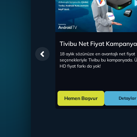
uz Bağlantı
Tivibu Net Fiyat Kampanya
nyası
18 aylık sözünüze en avantajlı net fiyat
seçenekleriyle Tivibu bu kampanyada. Ü
tı cihazı ile TV keyfini
HD fiyat farkı da yok!
Hemen Başvur
Detaylar
Detaylar