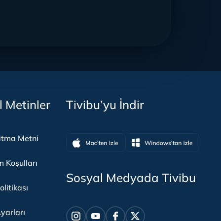
l Metinler
Tivibu’yu İndir
atma Metni
m Koşulları
Sosyal Medyada Tivibu
olitikası
yarları