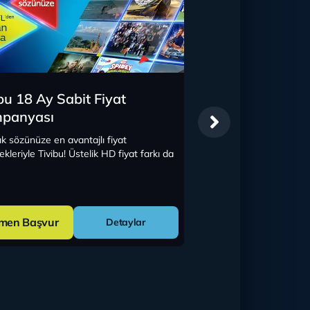
bu 18 Ay Sabit Fiyat
Tivibu Online'a Ö
panyası
Bedava Kampan
ık sözünüze en avantajlı fiyat
Avantajlı fiyat seçenekle
kleriyle Tivibu! Üstelik HD fiyat farkı da
Kaçırılmayacak TV Keyfi Fı
men Başvur
Hemen Başvur
Detaylar