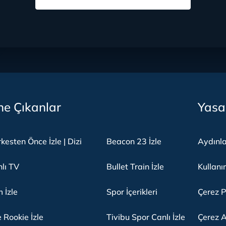
e Çıkanlar
Yasa
kesten Önce İzle | Dizi
Beacon 23 İzle
Aydınl
lı TV
Bullet Train İzle
Kullanı
m İzle
Spor İçerikleri
Çerez P
 Rookie İzle
Tivibu Spor Canlı İzle
Çerez A