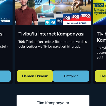
sı
Tivibu'lu İnternet Kampanyası
Tivi
Kam
Türk Telekom’un limitsiz fiber interneti ve dolu
stelik
dolu içerikleriyle Tivibu paketleri bir arada!
18 ayl
seçene
yok!
Hemen Başvur
He
Detaylar
Tüm Kampanyalar