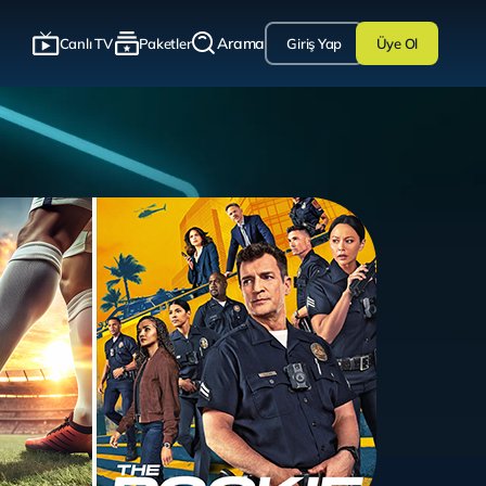
Arama
Canlı TV
Paketler
Giriş Yap
Üye Ol