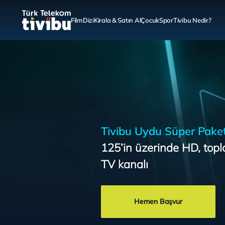
Film
Dizi
Kirala & Satın Al
Çocuk
Spor
Tivibu Nedir?
Tivibu Uydu Süper Pake
125’in üzerinde HD, top
TV kanalı
Hemen Başvur