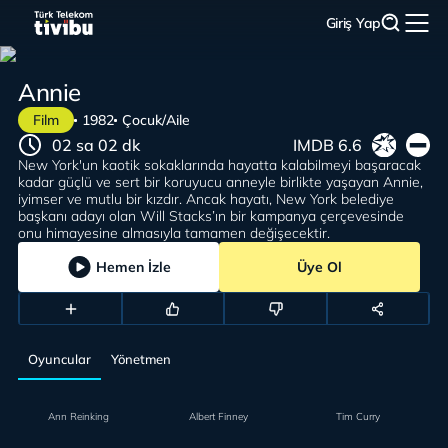
Giriş Yap
Annie
Film
1982
Çocuk/Aile
02 sa 02 dk
IMDB 6.6
New York'un kaotik sokaklarında hayatta kalabilmeyi başaracak
kadar güçlü ve sert bir koruyucu anneyle birlikte yaşayan Annie,
iyimser ve mutlu bir kızdır. Ancak hayatı, New York belediye
başkanı adayı olan Will Stacks’ın bir kampanya çerçevesinde
onu himayesine almasıyla tamamen değişecektir.
Hemen İzle
Üye Ol
Oyuncular
Yönetmen
Ann Reinking
Albert Finney
Tim Curry