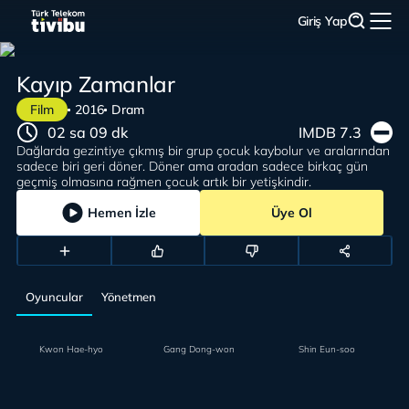
Giriş Yap
Kayıp Zamanlar
Film
2016
Dram
02 sa 09 dk
IMDB 7.3
Dağlarda gezintiye çıkmış bir grup çocuk kaybolur ve aralarından
sadece biri geri döner. Döner ama aradan sadece birkaç gün
geçmiş olmasına rağmen çocuk artık bir yetişkindir.
Hemen İzle
Üye Ol
Oyuncular
Yönetmen
Kwon Hae-hyo
Gang Dong-won
Shin Eun-soo