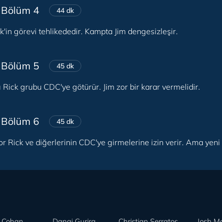
 Bölüm 4
44 dk
k'in görevi tehlikededir. Kampta Jim dengesizleşir.
 Bölüm 5
45 dk
ı Rick grubu CDC'ye götürür. Jim zor bir karar vermelidir.
 Bölüm 6
45 dk
or Rick ve diğerlerinin CDC'ye girmelerine izin verir. Ama yen
 Cohan
Danai Gurira
Christian Serratos
Josh M