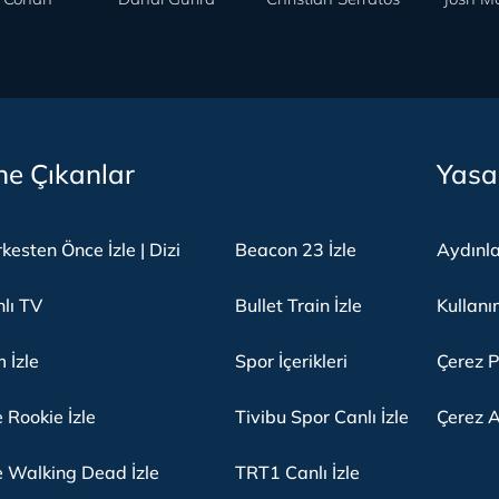
e Çıkanlar
Yasa
kesten Önce İzle | Dizi
Beacon 23 İzle
Aydınl
lı TV
Bullet Train İzle
Kullanı
m İzle
Spor İçerikleri
Çerez P
 Rookie İzle
Tivibu Spor Canlı İzle
Çerez A
 Walking Dead İzle
TRT1 Canlı İzle