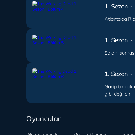
1. Sezon ·
Atlanta'da Ric
1. Sezon ·
Saldırı sonras
1. Sezon ·
Garip bir dokt
gibi değildir.
Oyuncular
Norman Reedus
Melissa McBride
Lauren