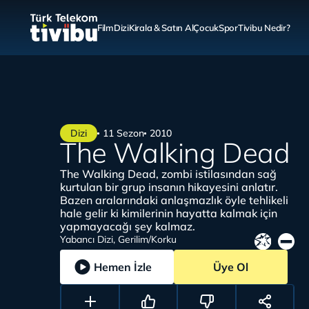
Film
Dizi
Kirala & Satın Al
Çocuk
Spor
Tivibu Nedir?
Dizi
11 Sezon
2010
The Walking Dead
The Walking Dead, zombi istilasından sağ
kurtulan bir grup insanın hikayesini anlatır.
Bazen aralarındaki anlaşmazlık öyle tehlikeli
hale gelir ki kimilerinin hayatta kalmak için
yapmayacağı şey kalmaz.
Yabancı Dizi, Gerilim/Korku
Hemen İzle
Üye Ol