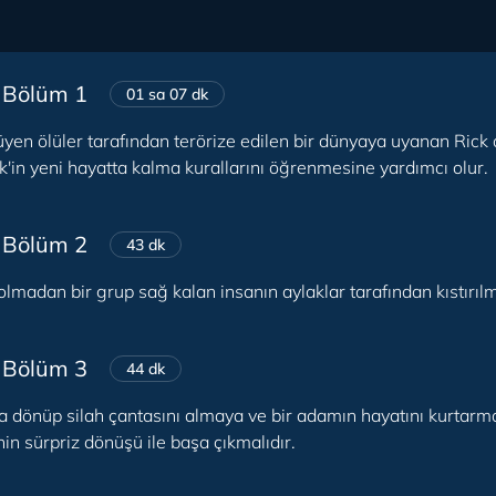
 Bölüm 1
01 sa 07 dk
en ölüler tarafından terörize edilen bir dünyaya uyanan Rick a
k'in yeni hayatta kalma kurallarını öğrenmesine yardımcı olur.
 Bölüm 2
43 dk
olmadan bir grup sağ kalan insanın aylaklar tarafından kıstırıl
 Bölüm 3
44 dk
ya dönüp silah çantasını almaya ve bir adamın hayatını kurtarm
inin sürpriz dönüşü ile başa çıkmalıdır.