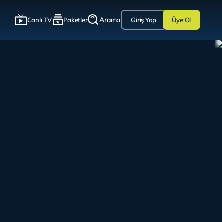
Arama
Canlı TV
Paketler
Giriş Yap
Üye Ol