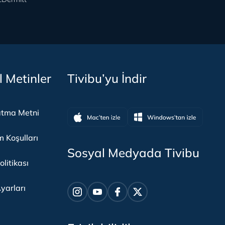
l Metinler
Tivibu’yu İndir
atma Metni
m Koşulları
Sosyal Medyada Tivibu
olitikası
yarları