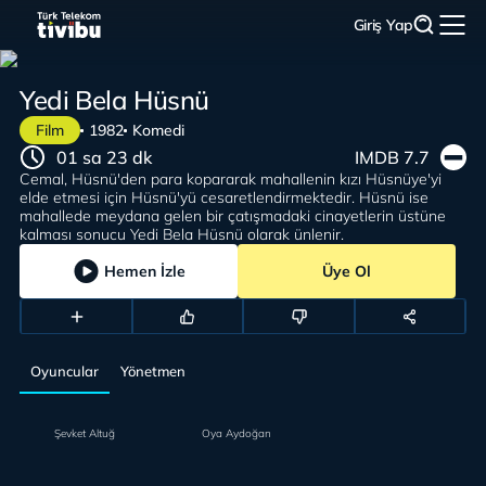
Giriş Yap
Yedi Bela Hüsnü
Film
1982
Komedi
01 sa 23 dk
IMDB 7.7
Cemal, Hüsnü'den para kopararak mahallenin kızı Hüsnüye'yi
elde etmesi için Hüsnü'yü cesaretlendirmektedir. Hüsnü ise
mahallede meydana gelen bir çatışmadaki cinayetlerin üstüne
kalması sonucu Yedi Bela Hüsnü olarak ünlenir.
Hemen İzle
Üye Ol
Oyuncular
Yönetmen
Şevket Altuğ
Oya Aydoğan