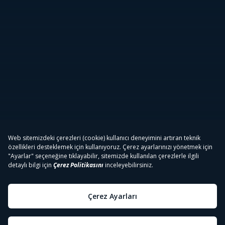
A PARA Canlı İzle
Diğer
Sır Küpü