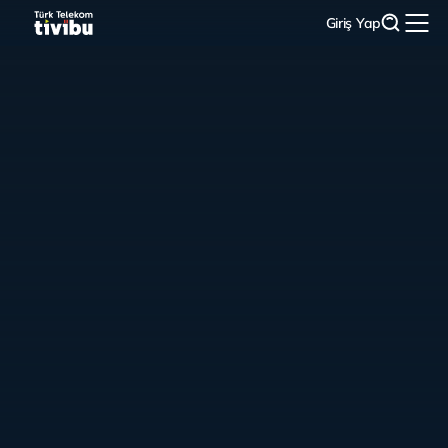
Giriş Yap