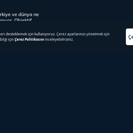
ürkiye ve dünya ne
nıyor. Objektif,
ber Bülteni
Olaylar ve Görüşler