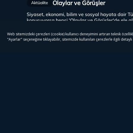
Olaylar ve Görüşler
Aktüalite
Siyaset, ekonomi, bilim ve sosyal hayata dair T
konuşuyorsa hepsi 'Olaylar ve Görüşler'de ele alı
dinamik, zihin açıcı ve farklı bir program...
Hemen İzle
Üye Ol
Günün Programları
Akşam Haberleri
Ana Ha