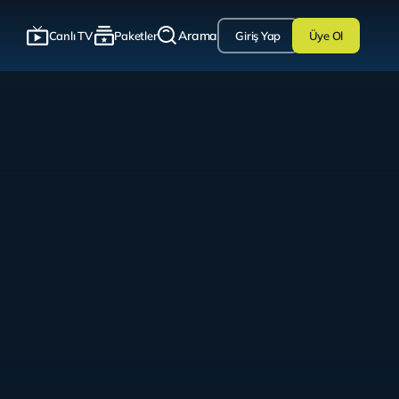
Arama
Canlı TV
Paketler
Giriş Yap
Üye Ol