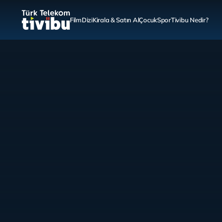
Film
Dizi
Kirala & Satın Al
Çocuk
Spor
Tivibu Nedir?