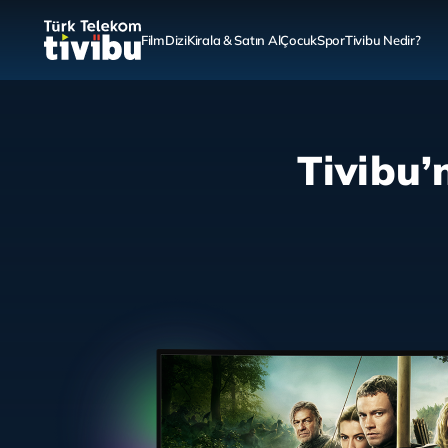
Film
Dizi
Kirala & Satın Al
Çocuk
Spor
Tivibu Nedir?
Tivibu’