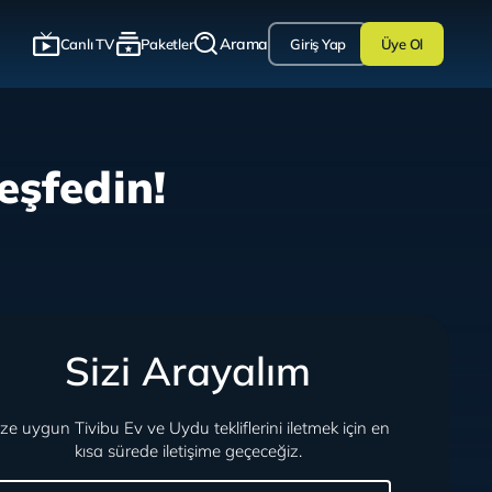
Arama
Canlı TV
Paketler
Giriş Yap
Üye Ol
eşfedin!
Sizi Arayalım
ize uygun Tivibu Ev ve Uydu tekliflerini iletmek için en
kısa sürede iletişime geçeceğiz.