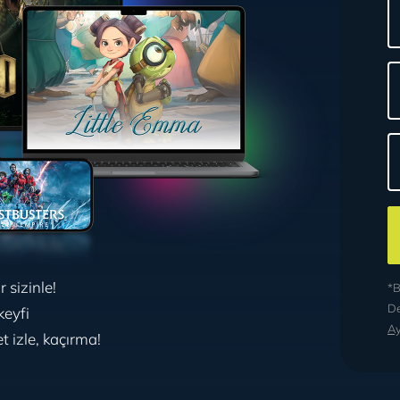
 sizinle!
*B
De
keyfi
Ay
t izle, kaçırma!