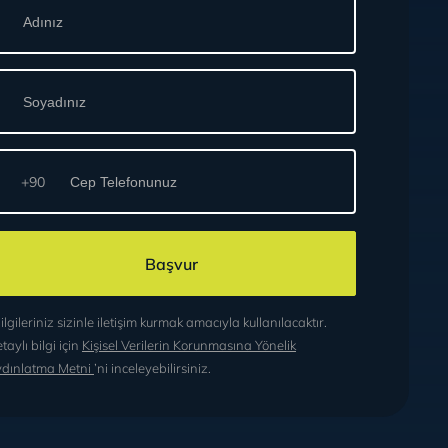
+90
Başvur
ilgileriniz sizinle iletişim kurmak amacıyla kullanılacaktır.
taylı bilgi için
Kişisel Verilerin Korunmasına Yönelik
dınlatma Metni
’ni inceleyebilirsiniz.