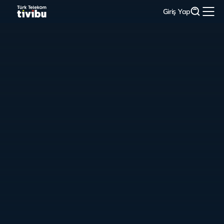
Giriş Yap