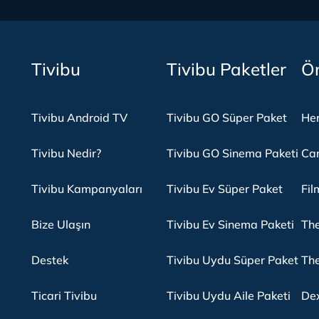
Tivibu
Tivibu Paketler
Ön
Tivibu Android TV
Tivibu GO Süper Paket
Her
Tivibu Nedir?
Tivibu GO Sinema Paketi
Can
Tivibu Kampanyaları
Tivibu Ev Süper Paket
Fil
Bize Ulaşın
Tivibu Ev Sinema Paketi
The
Destek
Tivibu Uydu Süper Paket
The
Ticari Tivibu
Tivibu Uydu Aile Paketi
Dex