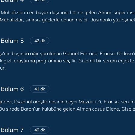
Muhafızların en büyük düşmanı hâline gelen Alman süper insa
Muhafızlar, sınırsız güçlerle donanmış bir düşmanla yüzleşmek
 Bölüm 5
42 dk
şı'nın başında ağır yaralanan Gabriel Ferraud, Fransız Ordusu’
k gizli araştırma programına seçilir. Gizemli bir serum enjekt
ur.
 Bölüm 6
41 dk
görevi, Dyxenal araştırmasının beyni Mazauric’i, Fransız seru
Bu sırada Baron’un kulübüne gelen Alman casus Diane, Gisele’i b
 Bölüm 7
40 dk