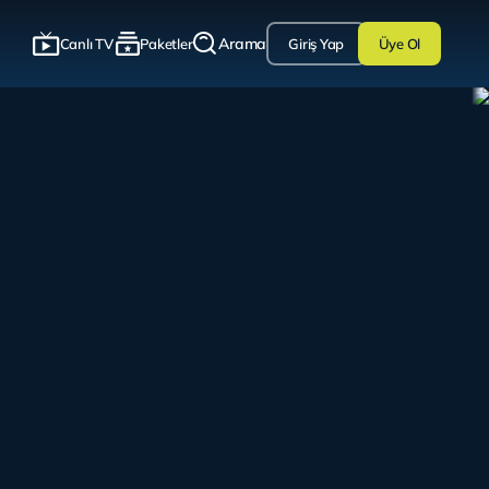
Arama
Canlı TV
Paketler
Giriş Yap
Üye Ol