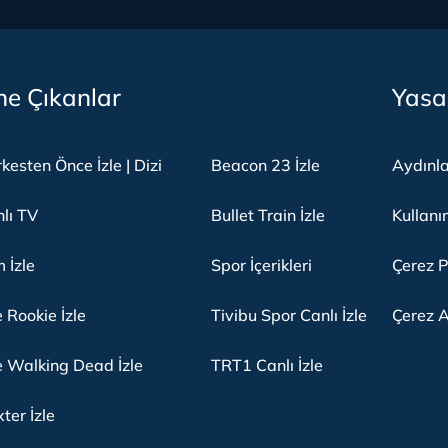
e Çıkanlar
Yasa
kesten Önce İzle | Dizi
Beacon 23 İzle
Aydınl
lı TV
Bullet Train İzle
Kullanı
m İzle
Spor İçerikleri
Çerez P
 Rookie İzle
Tivibu Spor Canlı İzle
Çerez A
 Walking Dead İzle
TRT1 Canlı İzle
ter İzle