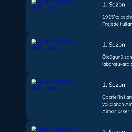
1. Sezon ·
1915’te cephed
Projede kulla
1. Sezon ·
Öldüğünü sanan
laboratuvara 
1. Sezon ·
Gabriel’in kar
yakalanan Alm
Alman askeri
1. Sezon ·