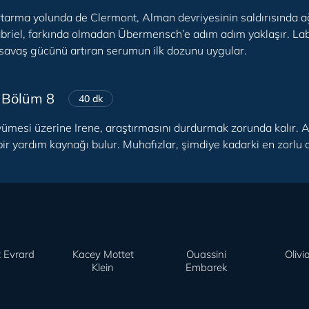
rtarma yolunda de Clermont, Alman devriyesinin saldırısında 
abriel, farkında olmadan Übermensch’e adım adım yaklaşır. 
 savaş gücünü artıran serumun ilk dozunu uygular.
 Bölüm 8
40 dk
ümesi üzerine Irene, araştırmasını durdurmak zorunda kalır. Al
ir yardım kaynağı bulur. Muhafızlar, şimdiye kadarki en zorl
 Evrard
Kacey Mottet
Ouassini
Olivi
Klein
Embarek