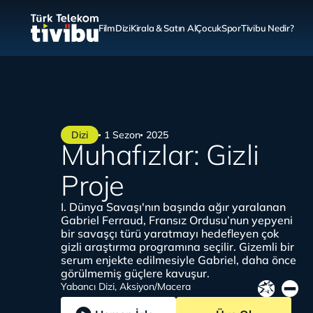
Film
Dizi
Kirala & Satın Al
Çocuk
Spor
Tivibu Nedir?
Dizi
1 Sezon
2025
Muhafızlar: Gizli
Proje
I. Dünya Savaşı'nın başında ağır yaralanan
Gabriel Ferraud, Fransız Ordusu’nun yepyeni
bir savaşçı türü yaratmayı hedefleyen çok
gizli araştırma programına seçilir. Gizemli bir
serum enjekte edilmesiyle Gabriel, daha önce
görülmemiş güçlere kavuşur.
Yabancı Dizi, Aksiyon/Macera