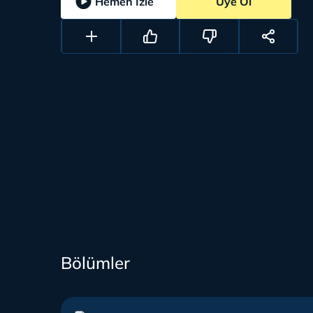
Hemen İzle
Üye Ol
Bölümler