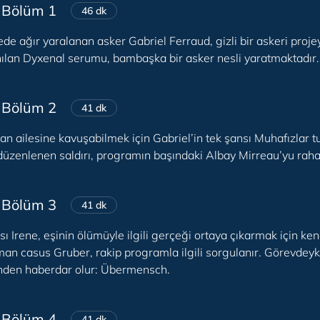
 Bölüm 1
46 dk
e ağır yaralanan asker Gabriel Ferraud, gizli bir askeri proje
nılan Dyxenal serumu, bambaşka bir asker nesli yaratmaktadır.
 Bölüm 2
41 dk
 ailesine kavuşabilmek için Gabriel’in tek şansı Muhafızlar tug
düzenlenen saldırı, programın başındaki Albay Mirreau’yu raha
 Bölüm 3
41 dk
ısı Irene, eşinin ölümüyle ilgili gerçeği ortaya çıkarmak için ken
an casus Gruber, rakip programla ilgili sorgulanır. Görevdeyk
nden haberdar olur: Übermensch.
 Bölüm 4
41 dk