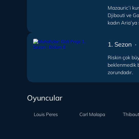
Mazauric’i ku
Djibouti ve G
kadın Aria’ya
1. Sezon ·
Riskin çok büy
beklenmedik b
zorundadır.
Oyuncular
Louis Peres
Carl Malapa
Thibaut