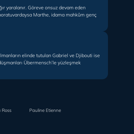
ağır yaralanır. Göreve onsuz devam eden
Laboratuvardaysa Marthe, idama mahkûm genç
manların elinde tutulan Gabriel ve Djibouti ise
u düşmanları Übermensch’le yüzleşmek
a Ross
Pauline Etienne