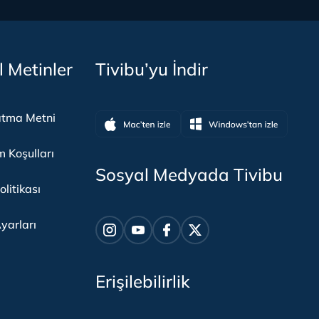
l Metinler
Tivibu’yu İndir
atma Metni
m Koşulları
Sosyal Medyada Tivibu
olitikası
yarları
Erişilebilirlik