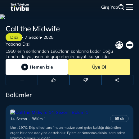
Giriş Yap
Call the Midwife
Dizi
7 Sezon
2025
Yabancı Dizi
1950'lerin sonlarından 1960'ların sonlarına kadar Doğu
Londra'da yaşayan bir grup ebenin hayatı karşınızda.
Hemen İzle
Üye Ol
Bölümler
59 dk
14. Sezon · Bölüm 1
Mart 1970. Ekip ailesi tarafından mucize eseri gebe kaldığı düşünülen
ergen bir anne adayına destek olur. Eylemler Nonnatus ekibini zora sokar.
Nancy'nin ilişkisi iyi gider.