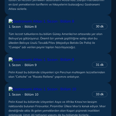
tatları, en lezzetli yemekleri Gastronomi Atlası’nda…Dünya mutfaklarının
en özel yemeklerinin tariflerini ve hikayelerini bulacağınız Gastronomi
Atlası sizlerle.
30 dk
1. Sezon · Bölüm 8
Tüm lezzet tutkunlarını bu bölüm Güney Amerika’nın ortasında yer alan
Bolivya’ya götürüyoruz. Önemli bir yemek çeşitliliğine sahip olan bu
ülkeden Bolivya Usulü Tavuk& Pilav (Majadiyo Batido De Pollo) ile
“Cunape” adı verilen peynir topları hazırlayacağız.
31 dk
1. Sezon · Bölüm 9
Pelin Kosal bu bölümde izleyenleri için Peru’nun muhteşem lezzetlerinden
olan “Cehiche” ve “Rocoto Relleno” yapımını anlatıyor.
33 dk
1. Sezon · Bölüm 10
Pelin Kosal bu bölümde izleyenleri Asya ve Afrika Kıtası’nın kesişim
noktasında bulunan Firavunlar, Piramitler Ülkesi Mısır’a konuk ediyor. Mısır
dendiğinde akla ilk gelen yemeklerden olan Koşari pişirerek incelikleri
anlatacak. Umm Ali tatlısının yapımı da bu bölümde bizlerle…