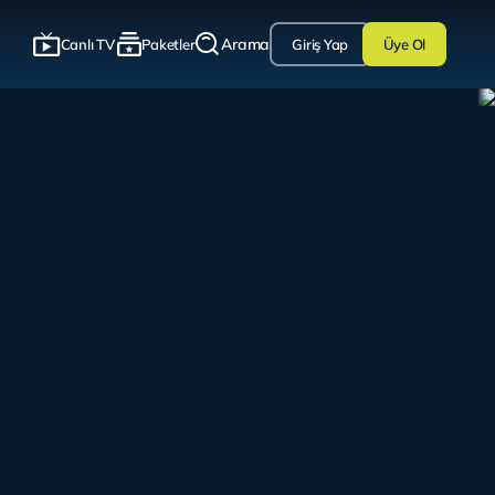
Arama
Canlı TV
Paketler
Giriş Yap
Üye Ol