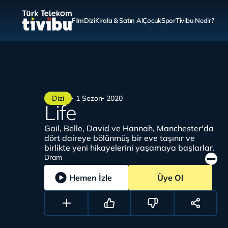
Film
Dizi
Kirala & Satın Al
Çocuk
Spor
Tivibu Nedir?
Dizi
1 Sezon
2020
Life
Gail, Belle, David ve Hannah, Manchester'da
dört daireye bölünmüş bir eve taşınır ve
birlikte yeni hikayelerini yaşamaya başlarlar.
Dram
Hemen İzle
Üye Ol