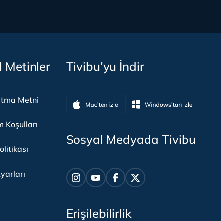
l Metinler
Tivibu’yu İndir
atma Metni
m Koşulları
Sosyal Medyada Tivibu
olitikası
yarları
Erişilebilirlik