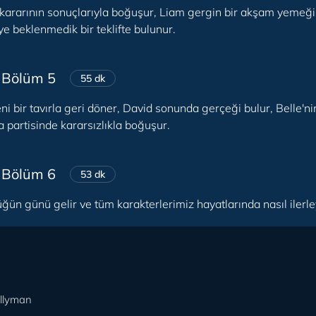
 kararının sonuçlarıyla boğuşur, Liam gergin bir akşam yemeği p
'ye beklenmedik bir teklifte bulunur.
 Bölüm 5
55 dk
ni bir tavırla geri döner, David sonunda gerçeği bulur, Belle'n
 partisinde kararsızlıkla boğuşur.
 Bölüm 6
53 dk
ün günü gelir ve tüm karakterlerimiz hayatlarında nasıl ilerley
ellyman