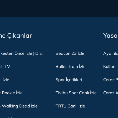
e Çıkanlar
Yasa
kesten Önce İzle | Dizi
Beacon 23 İzle
Aydınl
lı TV
Bullet Train İzle
Kullanı
m İzle
Spor İçerikleri
Çerez P
 Rookie İzle
Tivibu Spor Canlı İzle
Çerez A
 Walking Dead İzle
TRT1 Canlı İzle