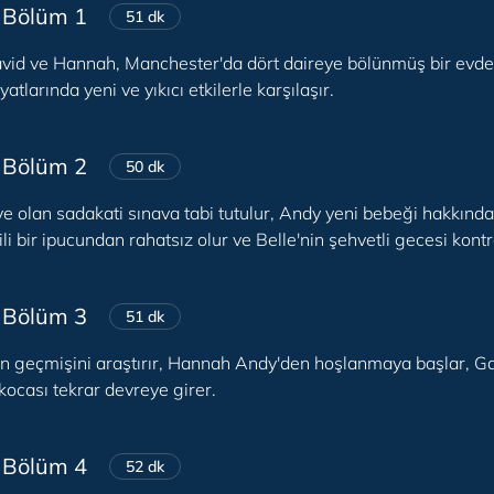
 Bölüm 1
51 dk
David ve Hannah, Manchester'da dört daireye bölünmüş bir evde 
tlarında yeni ve yıkıcı etkilerle karşılaşır.
 Bölüm 2
50 dk
ye olan sadakati sınava tabi tutulur, Andy yeni bebeği hakkında b
ili bir ipucundan rahatsız olur ve Belle'nin şehvetli gecesi kontr
 Bölüm 3
51 dk
in geçmişini araştırır, Hannah Andy'den hoşlanmaya başlar, Gai
 kocası tekrar devreye girer.
 Bölüm 4
52 dk