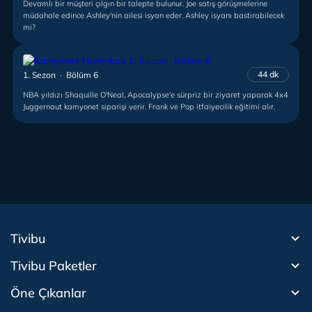
Devamlı bir müşteri çılgın bir talepte bulunur. Joe satış görüşmelerine
müdahale edince Ashley'nin ailesi isyan eder. Ashley isyanı bastırabilecek
mi?
44 dk
1. Sezon · Bölüm 6
NBA yıldızı Shaquille O'Neal, Apocalypse'e sürpriz bir ziyaret yaparak 4x4
Juggernaut kamyonet siparişi verir. Frank ve Pop itfaiyecilik eğitimi alır.
Tivibu
Tivibu Paketler
Tivibu Android TV
Öne Çıkanlar
Tivibu Nedir?
Tivibu GO Süper Paket