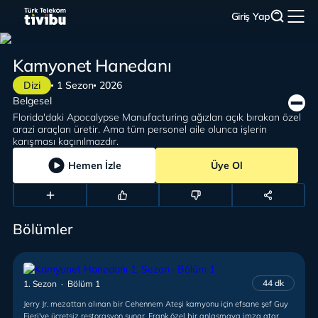
Giriş Yap
Kamyonet Hanedanı
Dizi
1 Sezon
2026
Belgesel
Florida'daki Apocalypse Manufacturing ağızları açık bırakan özel
arazi araçları üretir. Ama tüm personel aile olunca işlerin
karışması kaçınılmazdır.
Hemen İzle
Üye Ol
Bölümler
44 dk
1. Sezon · Bölüm 1
Jerry Jr. mezattan alınan bir Cehennem Ateşi kamyonu için efsane şef Guy
Fieri'ye ücretsiz restorasyon sunar. Frank özel bir anlaşmaya imza atar.