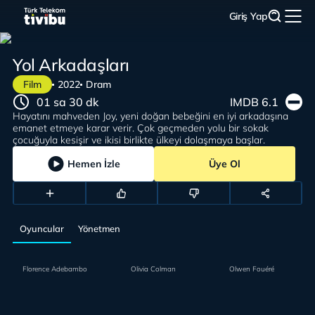
Giriş Yap
Yol Arkadaşları
Film
2022
Dram
01 sa 30 dk
IMDB 6.1
Hayatını mahveden Joy, yeni doğan bebeğini en iyi arkadaşına
emanet etmeye karar verir. Çok geçmeden yolu bir sokak
çocuğuyla kesişir ve ikisi birlikte ülkeyi dolaşmaya başlar.
Hemen İzle
Üye Ol
Oyuncular
Yönetmen
Florence Adebambo
Olivia Colman
Olwen Fouéré