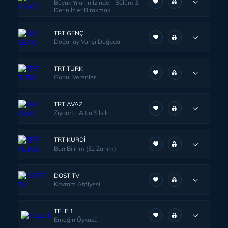
Büyük Yılanın İzinde - Bölüm 3:
Derin İzler Bırakmak
TRT GENÇ
Doğanay Vahşi Doğada
TRT TÜRK
Gönül Verenler
TRT AVAZ
Ziyaret - Altın Silsile
TRT KURDİ
Ben Bilirim (Ez Zanım)
DOST TV
Kavram Atölyesi
TELE 1
Emeğin Öyküsü