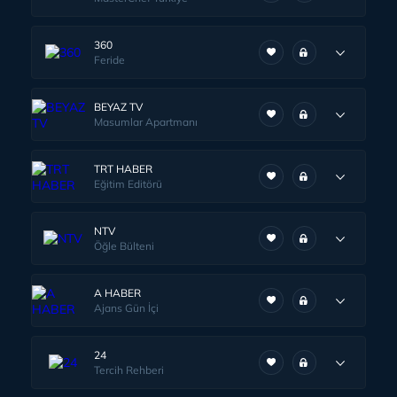
360
Feride
BEYAZ TV
Masumlar Apartmanı
TRT HABER
Eğitim Editörü
NTV
Öğle Bülteni
A HABER
Ajans Gün İçi
24
Tercih Rehberi