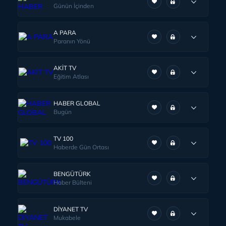
Günün İçinden
A PARA
Paranın Yönü
AKİT TV
Eğitim Atlası
HABER GLOBAL
Bugün
TV 100
Haberde Gün Ortası
BENGÜTÜRK
Haber Bülteni
DİYANET TV
Mukabele