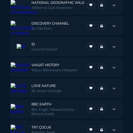
NATIONAL GEOGRAPHIC WILD
Afrika'nın Gizli Hazineleri
DISCOVERY CHANNEL
Su Gibi Evler
ID
Gümrük Kontrol
VIASAT HISTORY
Waco: Bilinmeyen Hikayeler
LOVE NATURE
Bir Arının Günlüğü
BBC EARTH
Ben Fogle: Yabana Dönüş -
Birleşik Krallık
TRT ÇOCUK
Rafadan Tayfa