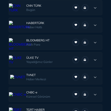
CNN TÜRK
Bugün
HABERTÜRK
Haber Hattı
BLOOMBERG HT
Akıllı Para
ÜLKE TV
Yaşadığımız Günler
TVNET
Haber Merkezi
CNBC-e
Küresel Görünüm
TGRT HABER