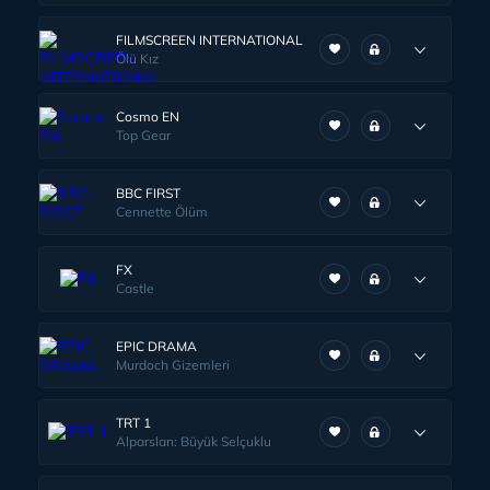
FILMSCREEN INTERNATIONAL
Ölü Kız
Cosmo EN
Top Gear
BBC FIRST
Cennette Ölüm
FX
Castle
EPIC DRAMA
Murdoch Gizemleri
TRT 1
Alparslan: Büyük Selçuklu