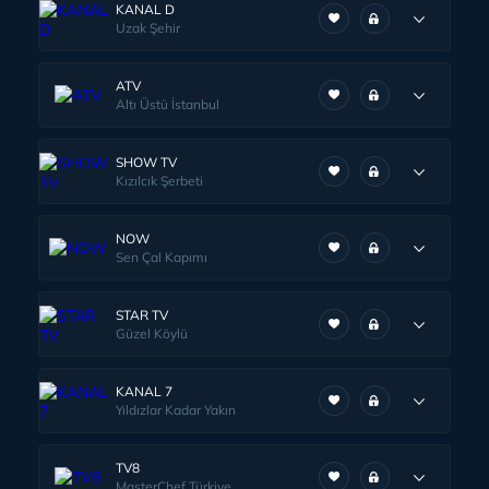
KANAL D
Uzak Şehir
ATV
Altı Üstü İstanbul
SHOW TV
Kızılcık Şerbeti
NOW
Sen Çal Kapımı
STAR TV
Güzel Köylü
KANAL 7
Yıldızlar Kadar Yakın
TV8
MasterChef Türkiye