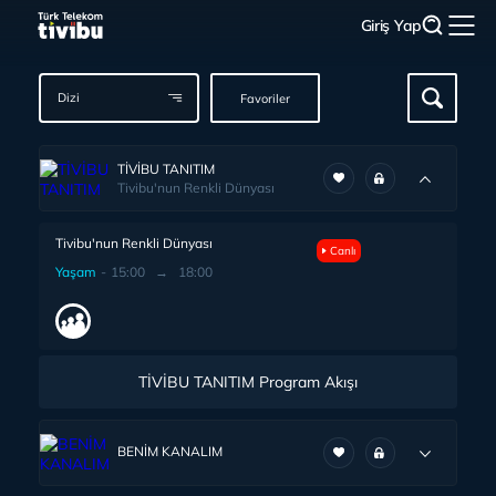
Giriş Yap
Dizi
Favoriler
TİVİBU TANITIM
Tivibu'nun Renkli Dünyası
Tivibu'nun Renkli Dünyası
Canlı
Yaşam
-
15:00
→
18:00
TİVİBU TANITIM Program Akışı
BENİM KANALIM