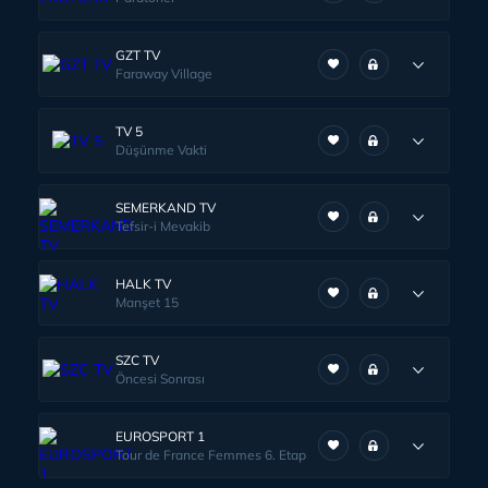
GZT TV
Faraway Village
TV 5
Düşünme Vakti
SEMERKAND TV
Tefsir-i Mevakib
HALK TV
Manşet 15
SZC TV
Öncesi Sonrası
EUROSPORT 1
Tour de France Femmes 6. Etap