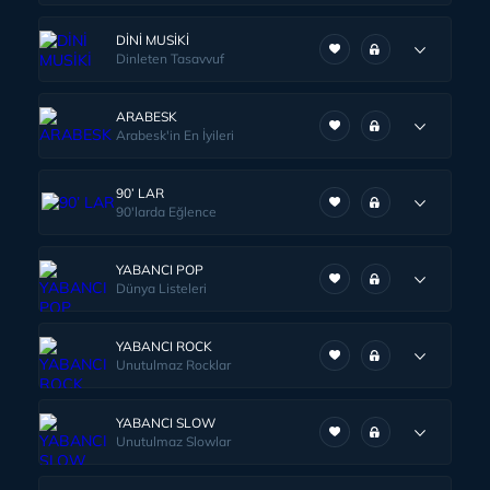
DİNİ MUSİKİ
Dinleten Tasavvuf
ARABESK
Arabesk'in En İyileri
90’ LAR
90'larda Eğlence
YABANCI POP
Dünya Listeleri
YABANCI ROCK
Unutulmaz Rocklar
YABANCI SLOW
Unutulmaz Slowlar