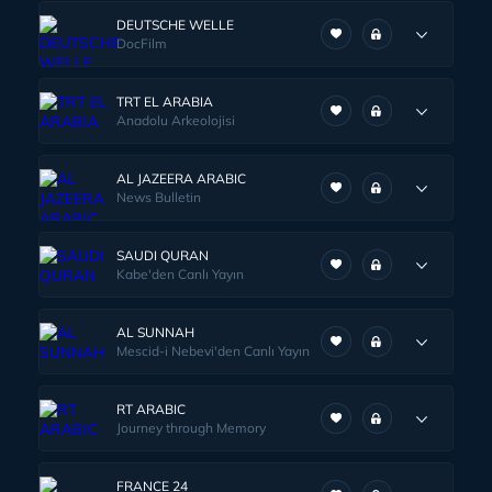
DEUTSCHE WELLE
DocFilm
TRT EL ARABIA
Anadolu Arkeolojisi
AL JAZEERA ARABIC
News Bulletin
SAUDI QURAN
Kabe'den Canlı Yayın
AL SUNNAH
Mescid-i Nebevi'den Canlı Yayın
RT ARABIC
Journey through Memory
FRANCE 24