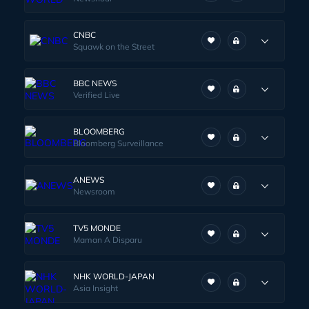
CNBC
Squawk on the Street
BBC NEWS
Verified Live
BLOOMBERG
Bloomberg Surveillance
ANEWS
Newsroom
TV5 MONDE
Maman A Disparu
NHK WORLD-JAPAN
Asia Insight