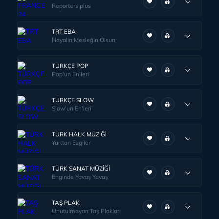
Reporters plus
TRT EBA
Hayalin Mesleğin Olsun
TÜRKÇE POP
Pop'un En'leri
TÜRKÇE SLOW
Slow'un En'leri
TÜRK HALK MÜZİĞİ
Yurttan Ezgiler
TÜRK SANAT MÜZİĞİ
Enginde Yavaş Yavaş
TAŞ PLAK
Unutulmayan Taş Plaklar