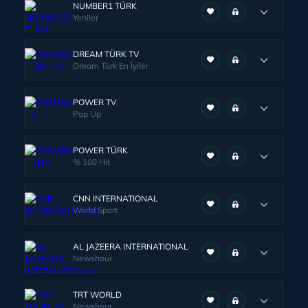
NUMBER1 TÜRK
Yeniler
DREAM TÜRK TV
Dream Türk En İyiler
POWER TV
Pop Up
POWER TÜRK
% 100 Hit
CNN INTERNATIONAL
World Sport
AL JAZEERA INTERNATIONAL
Newshour
TRT WORLD
Newshour