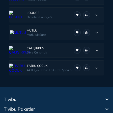
LOUNGE
Dinleten Lounge's
MUTLU
Mutluluk Saati
ÇALIŞIRKEN
Ders Çalışmak
TİVİBU ÇOCUK
Akıllı Çocuklara En Güzel Şarkılar
Tivibu
Tivibu Paketler
Tivibu Android TV