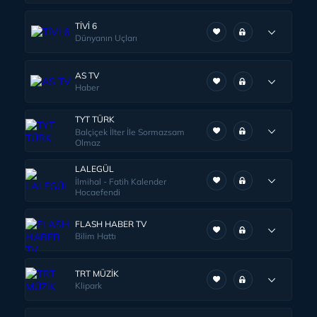
TİVİ 6
Dünyanın Uçları
AS TV
Haber
TYT TÜRK
Balçiçek İlter İle Sormazsam
Olmaz
LALEGÜL
İlmihal - Fatih Kalender
Hocaefendi
FLASH HABER TV
Bilim Hattı
TRT MÜZİK
Klipark