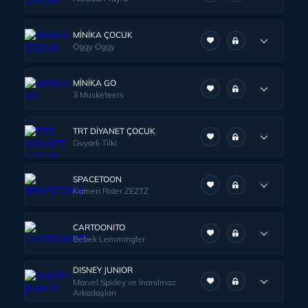
MİNİKA ÇOCUK
Oggy Oggy
MİNİKA GO
3 Musketeers
TRT DİYANET ÇOCUK
Duyarlı Tilki
SPACETOON
Kamen Rider ZEZTZ
CARTOONITO
Bebek Lemmingler
DISNEY JUNIOR
Marvel Spidey ve İnanılmaz
Arkadaşları