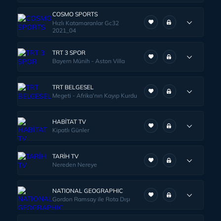
COSMO SPORTS
Hızlı Katamaranlar Gc32
2021_04
TRT 3 SPOR
Bayern Münih - Aston Villa
TRT BELGESEL
Megeti - Afrika'nın Kayıp Kurdu
HABİTAT TV
Kipatlı Günler
TARİH TV
Nereden Nereye
NATIONAL GEOGRAPHIC
Gordon Ramsay ile Rota Dışı