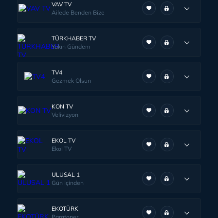
VAV TV
Ailede Benden Bize
TÜRKHABER TV
Yakın Gündem
TV4
Gezmek Olsun
KON TV
Velivizyon
EKOL TV
Ekol TV
ULUSAL 1
Gün İçinden
EKOTÜRK
Paratoner