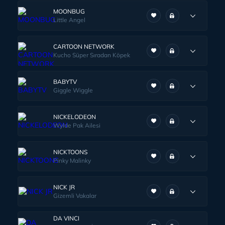
MOONBUG
Little Angel
CARTOON NETWORK
Kucho Süper Sıradan Köpek
BABYTV
Giggle Wiggle
NICKELODEON
Wylde Pak Ailesi
NICKTOONS
Pinky Malinky
NICK JR
Gizemli Vakalar
DA VINCI