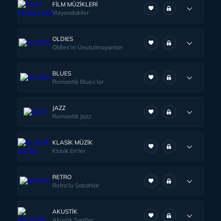
FİLM MÜZİKLERİ
Vizyondakiler
OLDIES
Oldies'in Unutulmayanları
BLUES
Romantik Blues'lar
JAZZ
Romantik Jazz
KLASİK MÜZİK
Klasik En'ler
RETRO
Retro'lu Sabahlar
AKUSTİK
Akustik Saatler