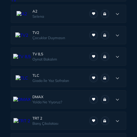
A2
Selena
TV2
Çocuklar Duymasın
TV 8,5
Oynat Bakalım
TLC
Giada İle Yaz Sofraları
DMAX
Yolda Ne Yiyoruz?
TRT 2
Barış Çikolatası