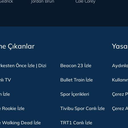
Gedrick
Jordan Brun
Cole Corey
e Çıkanlar
Yasa
kesten Önce İzle | Dizi
Beacon 23 İzle
Aydınl
lı TV
Bullet Train İzle
Kullanı
m İzle
Spor İçerikleri
Çerez P
 Rookie İzle
Tivibu Spor Canlı İzle
Çerez A
 Walking Dead İzle
TRT1 Canlı İzle