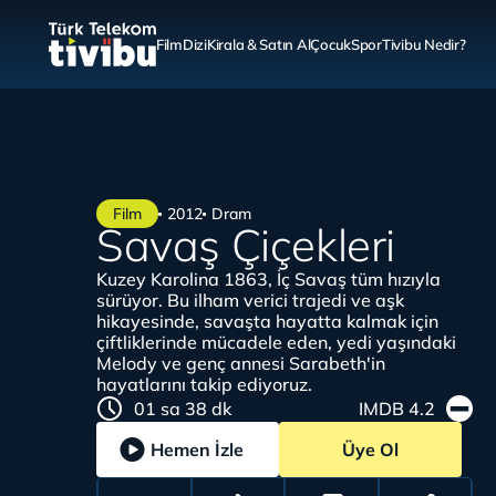
Film
Dizi
Kirala & Satın Al
Çocuk
Spor
Tivibu Nedir?
Film
2012
Dram
Savaş Çiçekleri
Kuzey Karolina 1863, İç Savaş tüm hızıyla
sürüyor. Bu ilham verici trajedi ve aşk
hikayesinde, savaşta hayatta kalmak için
çiftliklerinde mücadele eden, yedi yaşındaki
Melody ve genç annesi Sarabeth'in
hayatlarını takip ediyoruz.
01 sa 38 dk
IMDB 4.2
Hemen İzle
Üye Ol