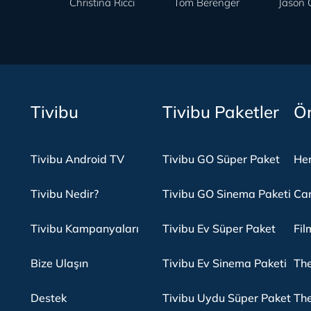
Christina Ricci
Tom Berenger
Jason 
Tivibu
Tivibu Paketler
Ön
Tivibu Android TV
Tivibu GO Süper Paket
Her
Tivibu Nedir?
Tivibu GO Sinema Paketi
Can
Tivibu Kampanyaları
Tivibu Ev Süper Paket
Fil
Bize Ulaşın
Tivibu Ev Sinema Paketi
The
Destek
Tivibu Uydu Süper Paket
The