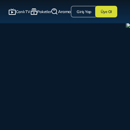
Arama
Canlı TV
Paketler
Giriş Yap
Üye Ol