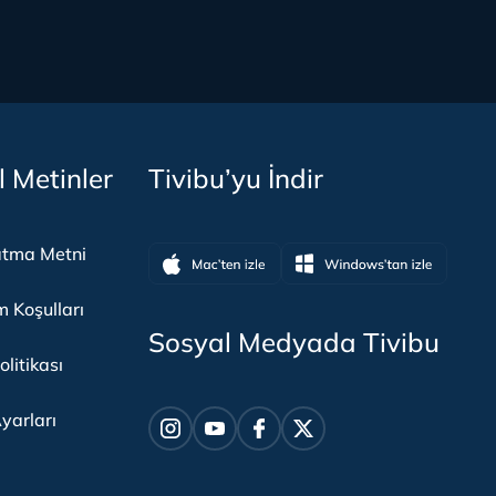
l Metinler
Tivibu’yu İndir
atma Metni
m Koşulları
Sosyal Medyada Tivibu
olitikası
yarları