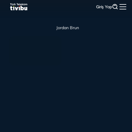
Giriş Yap
Jordan Brun