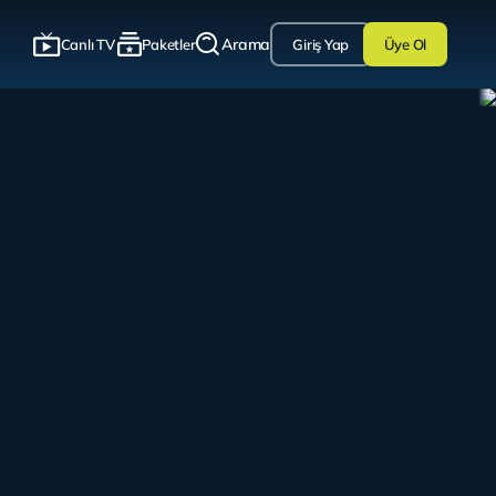
Arama
Canlı TV
Paketler
Giriş Yap
Üye Ol