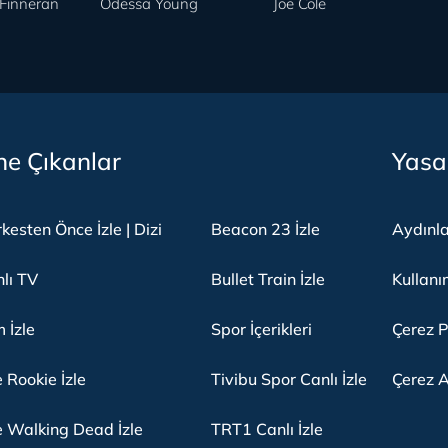
Finneran
Odessa Young
Joe Cole
e Çıkanlar
Yasa
kesten Önce İzle | Dizi
Beacon 23 İzle
Aydınl
lı TV
Bullet Train İzle
Kullanı
m İzle
Spor İçerikleri
Çerez P
 Rookie İzle
Tivibu Spor Canlı İzle
Çerez A
 Walking Dead İzle
TRT1 Canlı İzle