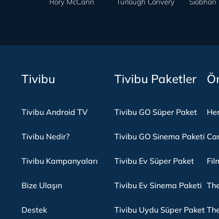
Rory McCann
Turlough Convery
Siobhan 
Tivibu
Tivibu Paketler
Ön
Tivibu Android TV
Tivibu GO Süper Paket
Her
Tivibu Nedir?
Tivibu GO Sinema Paketi
Can
Tivibu Kampanyaları
Tivibu Ev Süper Paket
Fil
Bize Ulaşın
Tivibu Ev Sinema Paketi
The
Destek
Tivibu Uydu Süper Paket
The