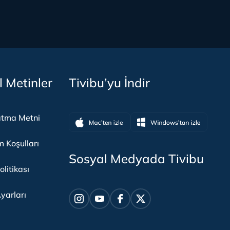
l Metinler
Tivibu’yu İndir
atma Metni
m Koşulları
Sosyal Medyada Tivibu
olitikası
yarları