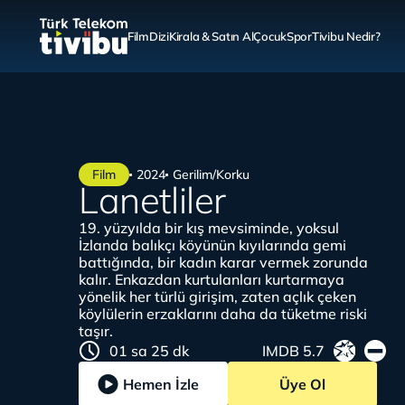
Film
Dizi
Kirala & Satın Al
Çocuk
Spor
Tivibu Nedir?
Film
2024
Gerilim/Korku
Lanetliler
19. yüzyılda bir kış mevsiminde, yoksul
İzlanda balıkçı köyünün kıyılarında gemi
battığında, bir kadın karar vermek zorunda
kalır. Enkazdan kurtulanları kurtarmaya
yönelik her türlü girişim, zaten açlık çeken
köylülerin erzaklarını daha da tüketme riski
taşır.
01 sa 25 dk
IMDB 5.7
Hemen İzle
Üye Ol