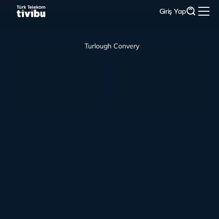
Giriş Yap
Turlough Convery