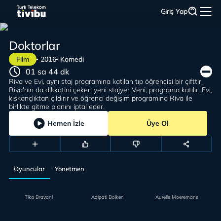
Giriş Yap
Doktorlar
Film
2016
Komedi
01 sa 44 dk
Riva ve Evi, aynı staj programına katılan tıp öğrencisi bir çifttir.
Riva'nın da dikkatini çeken yeni stajyer Veni, programa katılır. Evi,
kıskançlıktan çıldırır ve öğrenci değişim programına Riva ile
birlikte gitme planını iptal eder.
Hemen İzle
Üye Ol
Oyuncular
Yönetmen
Tika Bravani
Adipati Dolken
Aurelie Moeremans