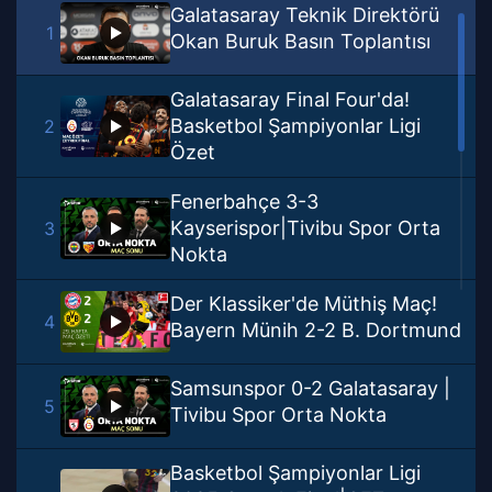
Galatasaray Teknik Direktörü
1
Okan Buruk Basın Toplantısı
Galatasaray Final Four'da!
Basketbol Şampiyonlar Ligi
2
Özet
Fenerbahçe 3-3
Kayserispor|Tivibu Spor Orta
3
Nokta
Der Klassiker'de Müthiş Maç!
4
Bayern Münih 2-2 B. Dortmund
Samsunspor 0-2 Galatasaray |
5
Tivibu Spor Orta Nokta
Basketbol Şampiyonlar Ligi