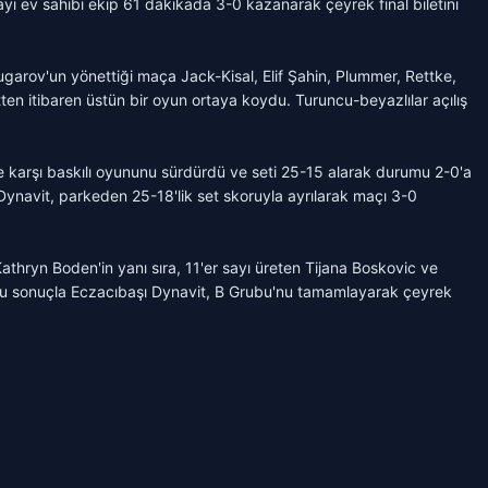
yı ev sahibi ekip 61 dakikada 3-0 kazanarak çeyrek final biletini
garov'un yönettiği maça Jack-Kisal, Elif Şahin, Plummer, Rettke,
ten itibaren üstün bir oyun ortaya koydu. Turuncu-beyazlılar açılış
e karşı baskılı oyununu sürdürdü ve seti 25-15 alarak durumu 2-0'a
Dynavit, parkeden 25-18'lik set skoruyla ayrılarak maçı 3-0
thryn Boden'in yanı sıra, 11'er sayı üreten Tijana Boskovic ve
. Bu sonuçla Eczacıbaşı Dynavit, B Grubu'nu tamamlayarak çeyrek