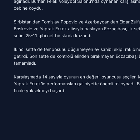
ağırladı. Burhan Felek Voleybol Salonu'nda oynanan karşılaşma
cebine koydu.
Sırbistan'dan Tomislav Popovic ve Azerbaycan'dan Eldar Zulfu
Boskovic ve Yaprak Erkek altısıyla başlayan Eczacıbaşı, ilk set
setini 25-11 gibi net bir skorla kazandı.
İkinci sette de temposunu düşürmeyen ev sahibi ekip, rakibin
getirdi. Son sette de kontrolü elinden bırakmayan Eczacıbaşı 
tamamladı.
Karşılaşmada 14 sayıyla oyunun en değerli oyuncusu seçilen Ka
Yaprak Erkek'in performansları galibiyette önemli rol oynadı
finale yükselmeyi başardı.