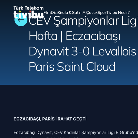
Film
Dizi
Kirala & Satın Al
Çocuk
Spor
Tivibu Nedir?
CEV Şampiyonlar Ligi
Hafta | Eczacıbaşı
Dynavit 3-0 Levallois
Paris Saint Cloud
ECZACIBAŞI, PARİS'İ RAHAT GEÇTİ
Eczacıbaşı Dynavit, CEV Kadınlar Şampiyonlar Ligi B Grubu'nda