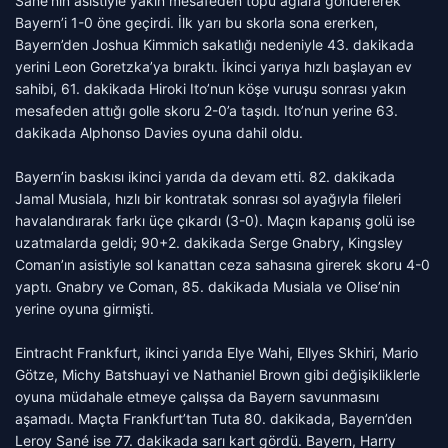
Sané’nin asistiyle yakın mesafeden topu ağlara göndererek
Bayern’i 1-0 öne geçirdi. İlk yarı bu skorla sona ererken,
Bayern’den Joshua Kimmich sakatlığı nedeniyle 43. dakikada
yerini Leon Goretzka’ya bıraktı. İkinci yarıya hızlı başlayan ev
sahibi, 61. dakikada Hiroki Ito’nun köşe vuruşu sonrası yakın
mesafeden attığı golle skoru 2-0’a taşıdı. Ito’nun yerine 63.
dakikada Alphonso Davies oyuna dahil oldu.
Bayern’in baskısı ikinci yarıda da devam etti. 82. dakikada
Jamal Musiala, hızlı bir kontratak sonrası sol ayağıyla fileleri
havalandırarak farkı üçe çıkardı (3-0). Maçın kapanış golü ise
uzatmalarda geldi; 90+2. dakikada Serge Gnabry, Kingsley
Coman’ın asistiyle sol kanattan ceza sahasına girerek skoru 4-0
yaptı. Gnabry ve Coman, 85. dakikada Musiala ve Olise’nin
yerine oyuna girmişti.
Eintracht Frankfurt, ikinci yarıda Elye Wahi, Ellyes Skhiri, Mario
Götze, Michy Batshuayi ve Nathaniel Brown gibi değişikliklerle
oyuna müdahale etmeye çalışsa da Bayern savunmasını
aşamadı. Maçta Frankfurt’tan Tuta 80. dakikada, Bayern’den
Leroy Sané ise 77. dakikada sarı kart gördü. Bayern, Harry