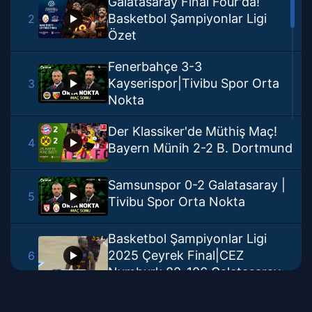
Galatasaray Final Four'da!
Basketbol Şampiyonlar Ligi
2
Özet
Fenerbahçe 3-3
Kayserispor|Tivibu Spor Orta
3
Nokta
Der Klassiker'de Müthiş Maç!
4
Bayern Münih 2-2 B. Dortmund
Samsunspor 0-2 Galatasaray |
5
Tivibu Spor Orta Nokta
Basketbol Şampiyonlar Ligi
2025 Çeyrek Final|CEZ
6
Nymburk 80-106 Galatasaray
CEV Şampiyonlar Ligi Çeyrek