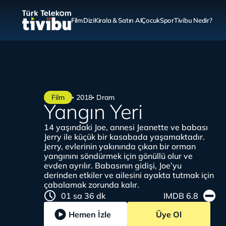
Film
Dizi
Kirala & Satın Al
Çocuk
Spor
Tivibu Nedir?
Film
2018
Dram
Yangın Yeri
14 yaşındaki Joe, annesi Jeanette ve babası
Jerry ile küçük bir kasabada yaşamaktadır.
Jerry, evlerinin yakınında çıkan bir orman
yangınını söndürmek için gönüllü olur ve
evden ayrılır. Babasının gidişi, Joe’yu
derinden etkiler ve ailesini ayakta tutmak için
çabalamak zorunda kalır.
01 sa 36 dk
IMDB 6.8
Hemen İzle
Üye Ol