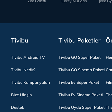
Zoe Colletti
Carey Mulligan
Jake Gy
Tivibu
Tivibu Paketler
Ön
Tivibu Android TV
Tivibu GO Süper Paket
Her
Tivibu Nedir?
Tivibu GO Sinema Paketi
Can
Tivibu Kampanyaları
Tivibu Ev Süper Paket
Fil
Bize Ulaşın
Tivibu Ev Sinema Paketi
The
Destek
Tivibu Uydu Süper Paket
The