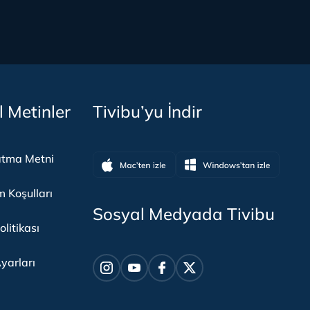
l Metinler
Tivibu’yu İndir
atma Metni
m Koşulları
Sosyal Medyada Tivibu
olitikası
yarları