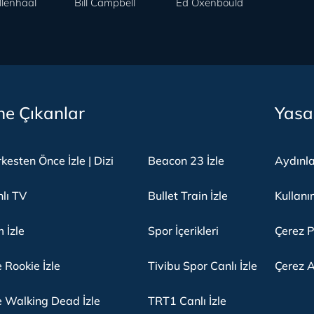
llenhaal
Bill Campbell
Ed Oxenbould
e Çıkanlar
Yasa
kesten Önce İzle | Dizi
Beacon 23 İzle
Aydınl
lı TV
Bullet Train İzle
Kullanı
m İzle
Spor İçerikleri
Çerez P
 Rookie İzle
Tivibu Spor Canlı İzle
Çerez A
 Walking Dead İzle
TRT1 Canlı İzle