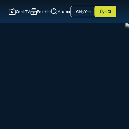
Arama
Canlı TV
Paketler
Giriş Yap
Üye Ol