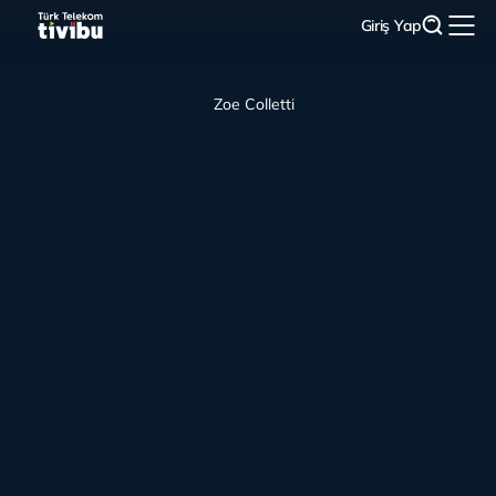
Giriş Yap
Zoe Colletti