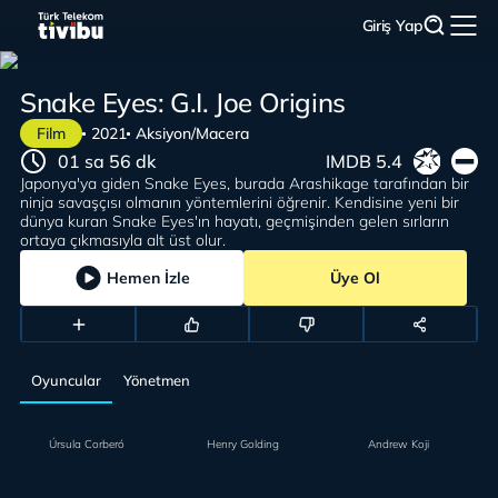
Giriş Yap
Snake Eyes: G.I. Joe Origins
Film
2021
Aksiyon/Macera
01 sa 56 dk
IMDB 5.4
Japonya'ya giden Snake Eyes, burada Arashikage tarafından bir
ninja savaşçısı olmanın yöntemlerini öğrenir. Kendisine yeni bir
dünya kuran Snake Eyes'ın hayatı, geçmişinden gelen sırların
ortaya çıkmasıyla alt üst olur.
Hemen İzle
Üye Ol
Oyuncular
Yönetmen
Úrsula Corberó
Henry Golding
Andrew Koji