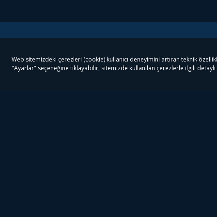
Tivibu
Tivibu Paketler
Ön
Tivibu Android TV
Tivibu GO Süper Paket
Her
Tivibu Nedir?
Tivibu GO Sinema Paketi
Can
Tivibu Kampanyaları
Tivibu Ev Süper Paket
Fil
Bize Ulaşın
Tivibu Ev Sinema Paketi
The
Destek
Tivibu Uydu Süper Paket
The
Ticari Tivibu
Tivibu Uydu Aile Paketi
Dex