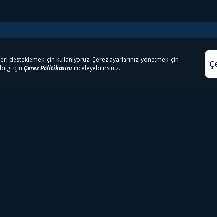
e Çıkanlar
Yasa
kesten Önce İzle | Dizi
Beacon 23 İzle
Aydınl
lı TV
Bullet Train İzle
Kullanı
m İzle
Spor İçerikleri
Çerez P
 Rookie İzle
Tivibu Spor Canlı İzle
Çerez A
 Walking Dead İzle
TRT1 Canlı İzle
ter İzle