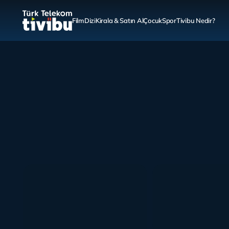
Film
Dizi
Kirala & Satın Al
Çocuk
Spor
Tivibu Nedir?