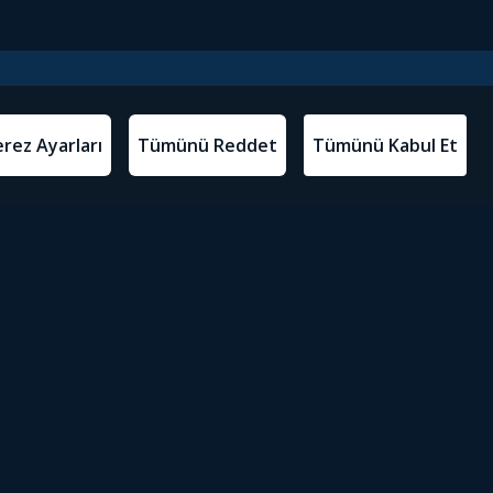
l Metinler
Tivibu’yu İndir
atma Metni
m Koşulları
Sosyal Medyada Tivibu
olitikası
yarları
Erişilebilirlik