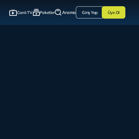
Arama
Canlı TV
Paketler
Giriş Yap
Üye Ol