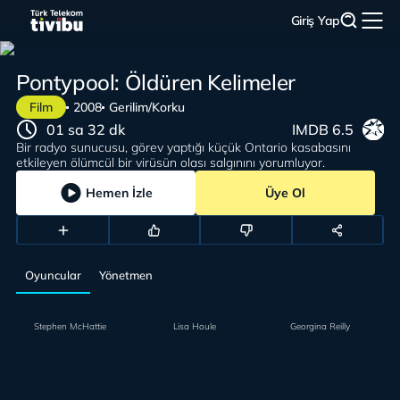
Giriş Yap
Pontypool: Öldüren Kelimeler
Film
2008
Gerilim/Korku
01 sa 32 dk
IMDB 6.5
Bir radyo sunucusu, görev yaptığı küçük Ontario kasabasını
etkileyen ölümcül bir virüsün olası salgınını yorumluyor.
Hemen İzle
Üye Ol
Oyuncular
Yönetmen
Stephen McHattie
Lisa Houle
Georgina Reilly