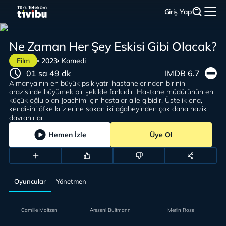
Giriş Yap
Ne Zaman Her Şey Eskisi Gibi Olacak?
Film
2023
Komedi
01 sa 49 dk
IMDB 6.7
Almanya'nın en büyük psikiyatri hastanelerinden birinin
arazisinde büyümek bir şekilde farklıdır. Hastane müdürünün en
küçük oğlu olan Joachim için hastalar aile gibidir. Üstelik ona,
kendisini öfke krizlerine sokan iki ağabeyinden çok daha nazik
davranırlar.
Hemen İzle
Üye Ol
Oyuncular
Yönetmen
Camille Moltzen
Arsseni Bultmann
Merlin Rose