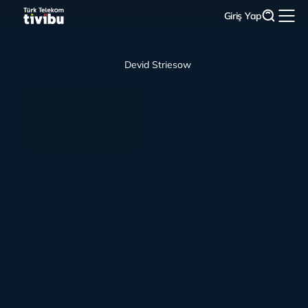
Giriş Yap
Devid Striesow