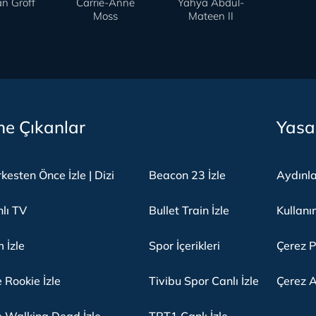
n Groff
Carrie-Anne
Yahya Abdul-
Moss
Mateen II
e Çıkanlar
Yasa
kesten Önce İzle | Dizi
Beacon 23 İzle
Aydınl
lı TV
Bullet Train İzle
Kullanı
m İzle
Spor İçerikleri
Çerez P
 Rookie İzle
Tivibu Spor Canlı İzle
Çerez A