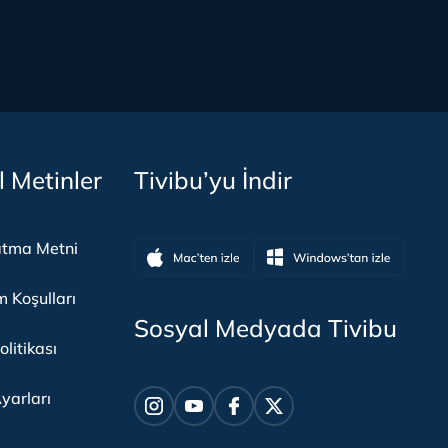
l Metinler
Tivibu’yu İndir
atma Metni
m Koşulları
Sosyal Medyada Tivibu
olitikası
yarları