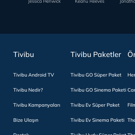
Jessica Henwick
Keanu Reeves
Jonatha
Tivibu
Tivibu Paketler
Ön
Tivibu Android TV
Tivibu GO Süper Paket
Her
Tivibu Nedir?
Tivibu GO Sinema Paketi
Can
Tivibu Kampanyaları
Tivibu Ev Süper Paket
Fil
Bize Ulaşın
Tivibu Ev Sinema Paketi
The