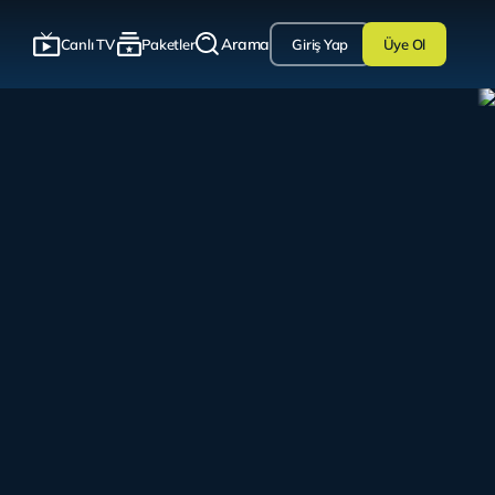
Arama
Canlı TV
Paketler
Giriş Yap
Üye Ol