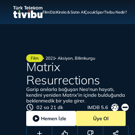
Film
Dizi
Kirala & Satın Al
Çocuk
Spor
Tivibu Nedir?
Film
2021
Aksiyon, Bilimkurgu
Matrix
Resurrections
Garip anılarla boğuşan Neo'nun hayatı,
kendini yeniden Matrix'in içinde bulduğunda
beklenmedik bir yola girer.
02 sa 21 dk
IMDB 5.6
Hemen İzle
Üye Ol