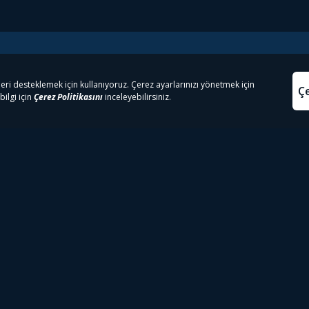
e Çıkanlar
Yasa
kesten Önce İzle | Dizi
Beacon 23 İzle
Aydınl
lı TV
Bullet Train İzle
Kullanı
m İzle
Spor İçerikleri
Çerez P
 Rookie İzle
Tivibu Spor Canlı İzle
Çerez A
 Walking Dead İzle
TRT1 Canlı İzle
ter İzle