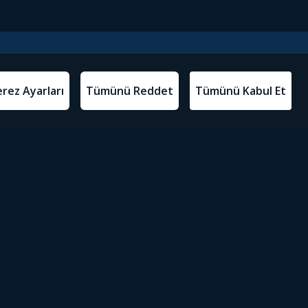
l Metinler
Tivibu’yu İndir
atma Metni
m Koşulları
Sosyal Medyada Tivibu
olitikası
yarları
Erişilebilirlik