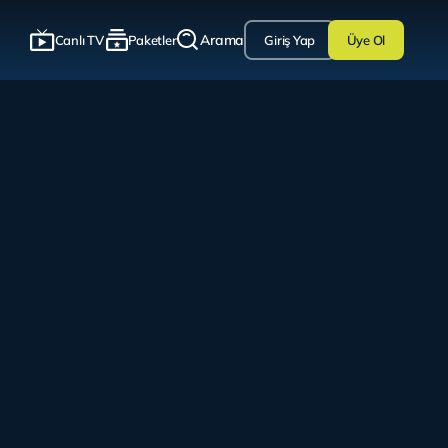
Arama
Canlı TV
Paketler
Giriş Yap
Üye Ol