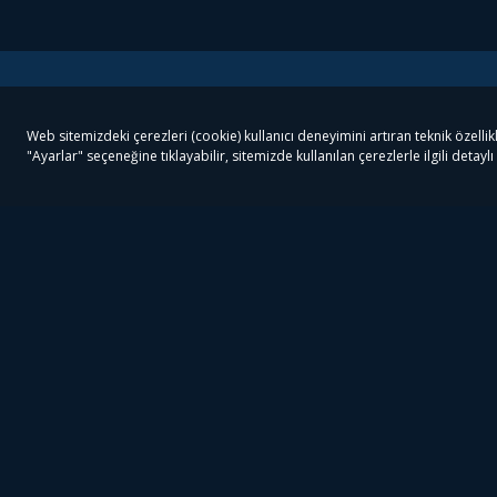
Tivibu
Tivibu Paketler
Ön
Tivibu Android TV
Tivibu GO Süper Paket
Her
Tivibu Nedir?
Tivibu GO Sinema Paketi
Can
Tivibu Kampanyaları
Tivibu Ev Süper Paket
Fil
Bize Ulaşın
Tivibu Ev Sinema Paketi
The
Destek
Tivibu Uydu Süper Paket
The
Ticari Tivibu
Tivibu Uydu Aile Paketi
Dex