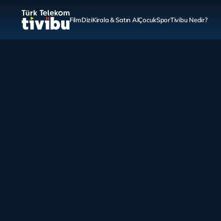
Film
Dizi
Kirala & Satın Al
Çocuk
Spor
Tivibu Nedir?