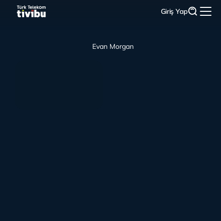
Giriş Yap
Evan Morgan