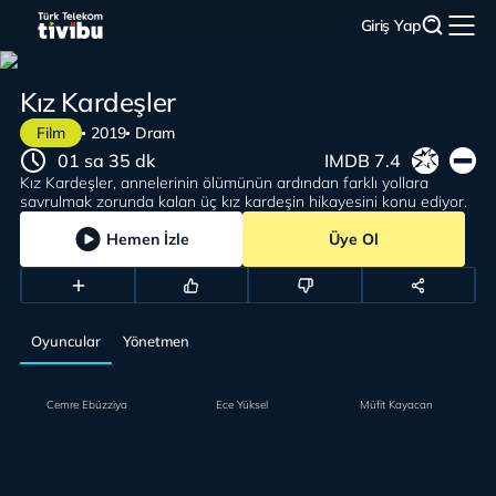
Giriş Yap
Kız Kardeşler
Film
2019
Dram
01 sa 35 dk
IMDB 7.4
Kız Kardeşler, annelerinin ölümünün ardından farklı yollara
savrulmak zorunda kalan üç kız kardeşin hikayesini konu ediyor.
Hemen İzle
Üye Ol
Oyuncular
Yönetmen
Cemre Ebüzziya
Ece Yüksel
Müfit Kayacan