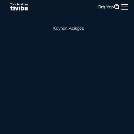
Giriş Yap
Kayhan Acikgoz