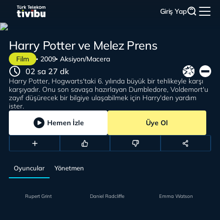
Giriş Yap
Harry Potter ve Melez Prens
Film
2009
Aksiyon/Macera
02 sa 27 dk
Harry Potter, Hogwarts'taki 6. yılında büyük bir tehlikeyle karşı
karşıyadır. Onu son savaşa hazırlayan Dumbledore, Voldemort'u
zayıf düşürecek bir bilgiye ulaşabilmek için Harry'den yardım
ister.
Hemen İzle
Üye Ol
Oyuncular
Yönetmen
Rupert Grint
Daniel Radcliffe
Emma Watson