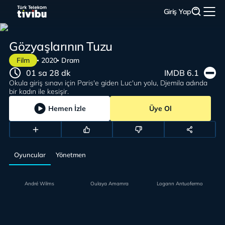
Giriş Yap
Gözyaşlarının Tuzu
Film
2020
Dram
01 sa 28 dk
IMDB 6.1
Okula giriş sınavı için Paris'e giden Luc'un yolu, Djemila adında
bir kadın ile kesişir.
Hemen İzle
Üye Ol
Oyuncular
Yönetmen
André Wilms
Oulaya Amamra
Logann Antuofermo