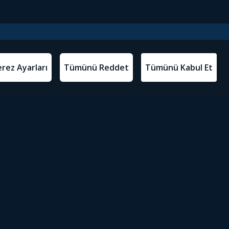
l Metinler
Tivibu’yu İndir
atma Metni
m Koşulları
Sosyal Medyada Tivibu
olitikası
yarları
Erişilebilirlik