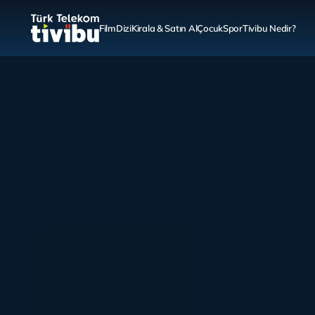
Film
Dizi
Kirala & Satın Al
Çocuk
Spor
Tivibu Nedir?