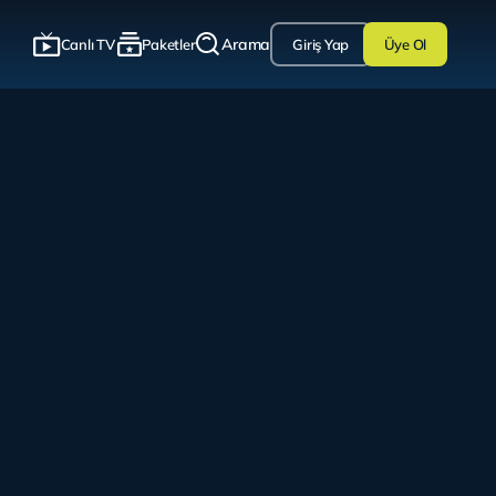
Arama
Canlı TV
Paketler
Giriş Yap
Üye Ol