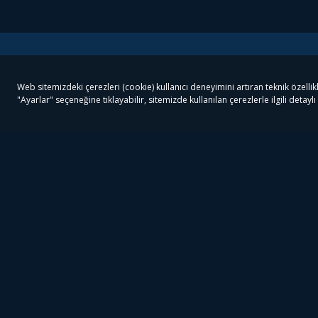
Tivibu
Tivibu Paketler
Ön
Tivibu Android TV
Tivibu GO Süper Paket
Her
Tivibu Nedir?
Tivibu GO Sinema Paketi
Can
Tivibu Kampanyaları
Tivibu Ev Süper Paket
Fil
Bize Ulaşın
Tivibu Ev Sinema Paketi
The
Destek
Tivibu Uydu Süper Paket
The
Ticari Tivibu
Tivibu Uydu Aile Paketi
Dex