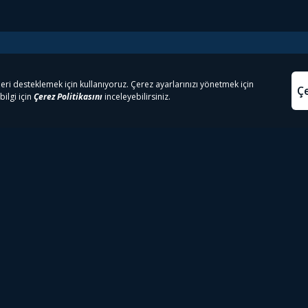
e Çıkanlar
Yasa
kesten Önce İzle | Dizi
Beacon 23 İzle
Aydınl
lı TV
Bullet Train İzle
Kullanı
m İzle
Spor İçerikleri
Çerez P
 Rookie İzle
Tivibu Spor Canlı İzle
Çerez A
 Walking Dead İzle
TRT1 Canlı İzle
ter İzle